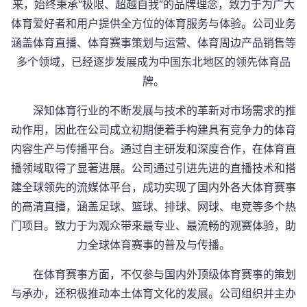
来，始终秉承“极限、超越自我”的品牌理念，致力于为广大
体育爱好者和用户提供全方位的体育服务与体验。公司业务
涵盖体育直播、体育赛事策划与运营、体育周边产品销售等
多个领域，已经逐步发展成为中国东北地区的领先体育品
牌。
深知体育行业的不断发展与技术的革新对市场需求的推
动作用，因此在公司成立初期便着手构建具有竞争力的体育
内容生产与传播平台。通过自主研发和深度合作，在体育直
播领域取得了显著进展。公司通过引进先进的直播技术和搭
建全球领先的流媒体平台，成功实现了国内外各大体育赛事
的高清直播，涵盖足球、篮球、排球、网球、电竞等多个热
门项目。致力于为观众带来最专业、最流畅的观赛体验，助
力全球体育赛事的普及与传播。
在体育赛事方面，不仅参与国内外顶级体育赛事的策划
与承办，还积极推动本土体育文化的发展。公司组织并主办