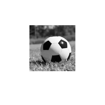
战回顾
Zoty成都攀岩队与武汉攀
岩队技术对决赛后分析与
总结