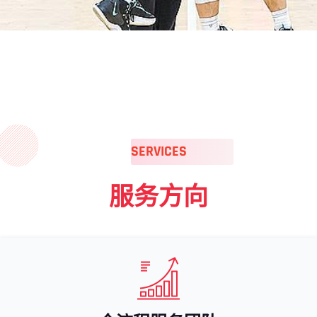
SERVICES
服务方向