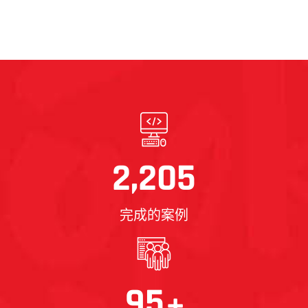
2,205
完成的案例
95
+