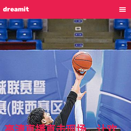
潮流运动风，你值得拥