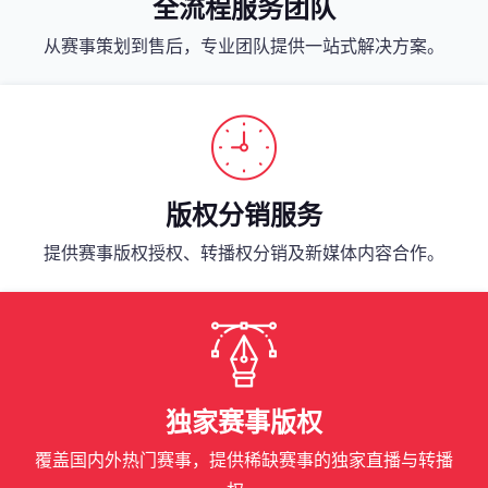
全流程服务团队
从赛事策划到售后，专业团队提供一站式解决方案。
版权分销服务
提供赛事版权授权、转播权分销及新媒体内容合作。
独家赛事版权
覆盖国内外热门赛事，提供稀缺赛事的独家直播与转播