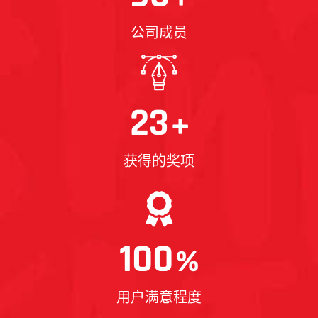
公司成员
23
+
获得的奖项
100
%
用户满意程度