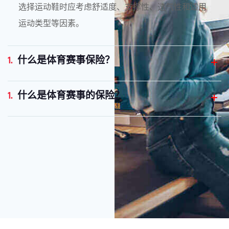
选择运动鞋时应考虑舒适度、支撑性、透气性和适用
运动类型等因素。
1.
什么是体育赛事保险？
1.
什么是体育赛事的保险？