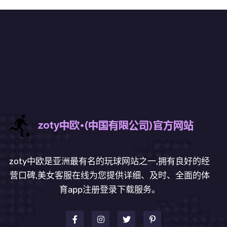
zoty中欧是亚洲最有名的玩球网站之一,拥有良好的经
营口碑,美女客服在线为您提供详细、及时、全面的体
育app注册登录下载服务。