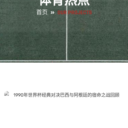
体育热点
首页
OUR PROJECTS
1990年世界杯经典对决巴
西与阿根廷的宿命之战回
顾