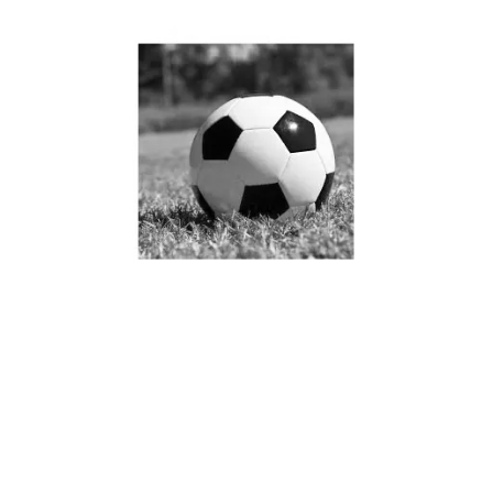
成都攀岩队与武汉攀岩队
技术对决赛后分析与总结